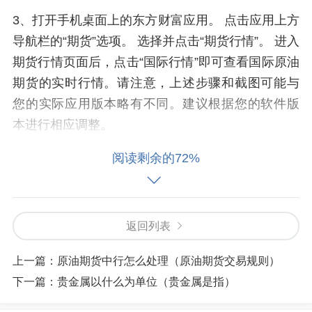
3、打开手机桌面上的东方财富应用。 点击应用上方
导航栏的“期货”选项。 选择并点击“期货行情”。 进入
期货行情页面后，点击“国际行情”即可查看国际原油
期货的实时行情。请注意，上述步骤和截图可能与
您的实际应用版本略有不同。建议根据您的软件版
本进行相应调整。
阅读剩余的72%
4、第一步、打开手机桌面东方财富。第二步、点击
上方期货选项。第三步、点击期货行情。第四步、
最后进入期货行情页面后点击国外行情即可查看国
外期货行情，如下图所示。
返回列表
5、东方财富：可以通过手机APP或网站查看国际原
上一篇：
原油期货中行怎么处理（原油期货交易规则）
油期货的实时行情。具体步骤为打开东方财富APP
下一篇：
贵金属以什么为单位（贵金属是指）
或网站，点击期货选项，再进入期货行情页面即可