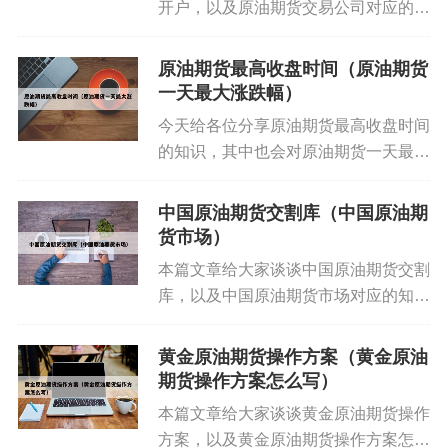
开户，以及原油期货交易公司对应的知
续费的详细解手续费范围 东方财富期货的手续费根
识点，希望对各位有所帮助，不要忘了
据交易品种的不同，费用在1-200多元之间波动。这
收藏本站喔。 本文目录一览： 1、一
原油期货最高收盘时间（原油期货
意味着不同品种的期货交易，其手续费标准存在差
文带你了解期货需要特殊开户流程的品
一天最大涨跌幅）
异。
种 2、国内商品期货开户...
今天给各位分享原油期货最高收盘时间
的知识，其中也会对原油期货一天最大
玻璃：6元/手甲醇：4元/手纯碱：12元左右/手白
涨跌幅进行解释，如果能碰巧解决你现
糖：3元/手棉花：3元/手PTA：3元/手注意：以上仅
在面临的问题，别忘了关注本站，现在
中国原油期货交割库（中国原油期
为部分热门品种的基础手续费收取标准，实际手续
开始吧！本文目录一览： 1、纽约原油
货市场）
费可能因市场变动、交易合约、交易量等因素而有
交易时间 纽约原油交易时间...
本篇文章给大家谈谈中国原油期货交割
所差异。
库，以及中国原油期货市场对应的知识
点，希望对各位有所帮助，不要忘了收
年东方财富期货公司的手续费在1元到30元之间，具
藏本站喔。 本文目录一览： 1、中国
体费用分为固定费用和比例费用两种模式。固定费
黄金原油期货操作方案（黄金原油
原油什么时候交割 2、期货交易中的交
期货操作方案怎么写）
用模式 棕榈油期货：每手手续费为5元。黄金期货：
割仓库有哪些? 3...
每手手续费为10元。玻璃期货：每手手续费为6元。
本篇文章给大家谈谈黄金原油期货操作
方案，以及黄金原油期货操作方案怎么
玉米期货：每手手续费为2元。豆油期货：每手手续