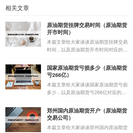
查看。同花顺：同样支持手机APP和网站查看，进
相关文章
入软件或网站后，搜索国际原油期货即可获取实时
行情。
原油期货挂牌交易时间（原油期货
开市时间）
6、以新浪财经为例，进入其官网后，在导航栏选
本篇文章给大家谈谈原油期货挂牌交易
择“期货”或者“能源”板块，然后找到“原油”相关的选
时间，以及原油期货开市时间对应的知
项，点击进入即可看到实时的原油行情。包括最新
识点，希望对各位有所帮助，不要忘了
价、涨跌幅、成交量等数据都会一目了然。东方财
收藏本站喔。 本文目录一览： 1、原
国家原油期货亏损多少（原油期货
富网也是一个不错的选择。在其首页，你可以通过
油交易(2335) 2、原油期货交易时间规
亏266亿）
搜索框输入“原油”关键词，快速找到相关的行情页
则 3、【金...
本篇文章给大家谈谈国家原油期货亏损
面。
多少，以及原油期货亏266亿对应的知
识点，希望对各位有所帮助，不要忘了
东方财富期货手续费是多少钱?(2025)
收藏本站喔。 本文目录一览： 1、原
郑州国内原油期货开户（原油期货
油宝事件:亏完了还不准走! 2、惨烈
交易公司）
年东方财富期货的手续费在1-200多元钱之间，具体
的“负油价之夜”,中...
本篇文章给大家谈谈郑州国内原油期货
费用因交易品种而异。以下是关于东方财富期货手