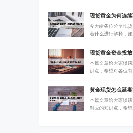
吧！本文目录一览： 
现货黄金为何连续
1、阳线实体：越大表示多头力量越强
强，价格下跌趋势越明显。通过对这三
今天给各位分享现货
着什么进行解释，如
长期走势。同时，对于复杂的K线组合，
开始吧！本文目录一览
示市场的潜在动态，帮助投资者做出更
现货黄金资金投放
2、现货黄金看盘的方法主要包括以下
本篇文章给大家谈谈
对比来预测现货黄金后期的走势。当空
识点，希望对各位有
是黄金现货市场 2、黄
之，当多单数量大于空单时，现货黄金可
D指标是常用的技术分析工具之一。
黄金现货怎么延期
本篇文章给大家谈谈
3、市场情绪：通过市场参与者的情绪
对应的知识点，希望
着黄金价格已经处于高位，存在回调风险
1、普通人怎么通过支
闻资讯，包括经济数据发布、政策变动