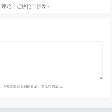
分析?
下几个方面进行分析：技术面分析：均线分析：利用不同时
位和阻力位。工具应用：使用黄金分割线和布林带等工具，
为投资决策提供依据。
如下：理解k线图的基本构成：每个k线由上影线、下影线和
之间的差值。下影线表示最低价与收盘价之间的差值。实体
析工具，通过连接下跌行情的最高点和回调最低点，或上涨
线位，特别是32%、50%和68%这三条线，是K线易形成
，请在这里发表您的看法、交流您的观点。
画线方法与下跌情况相反。
看：理解K线图的基本构成：横坐标：代表交易时间。纵坐