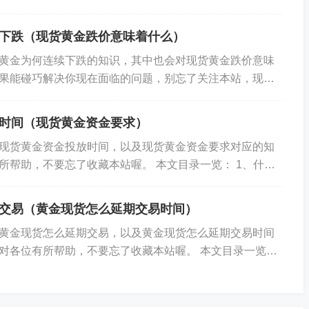
1、现货黄金怎么开户投资 2、现货黄金如何...
下跌（现货黄金跌价意味着什么）
，价格上行趋势越明显。阴线实体：越大表示空头力量越
个要素的综合分析，投资者可以预测现货黄金市场的短期和
黄金为何连续下跌的知识，其中也会对现货黄金跌价意味
果能碰巧解决你现在面临的问题，别忘了关注本站，现在
如两根、三根甚至更多根K线的叠加分析，可以更深入地揭
： 1、现货黄金为何突然暴跌 2、现货黄...
准确的投资决策。
时间（现货黄金资金要求）
几点：观察多空单的变化：多空单对比：根据多空单的数量
现货黄金资金投放时间，以及现货黄金资金要求对应的知
单数量大于多单时，现货黄金可能受空单影响而下跌；反
所帮助，不要忘了收藏本站喔。 本文目录一览： 1、什么
金怎么操作买卖? 3、宝泰金号...
能受多单影响而上涨。分析技术指标：MACD指标：MAC
交易（黄金现货怎么延期交易时间）
黄金现货怎么延期交易，以及黄金现货怎么延期交易时间
变化来预测市场走势。例如，当市场普遍看多时，可能意味
对各位有所帮助，不要忘了收藏本站喔。 本文目录一览：
。关注市场动态 新闻资讯：及时关注与黄金市场相关的新
付宝投资黄金现货延期合约 2、黄金现...
、地缘政治事件等。