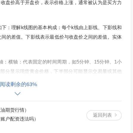
：收盘价高于开盘价，表示价格上涨，通常被认为是买方力
如下：理解k线图的基本构成：每个k线由上影线、下影线和
之间的差值。下影线表示最低价与收盘价之间的差值。实体
轴：横轴：代表固定的时间周期，如5分钟、15分钟、1小
半部分显示现货黄金价格，下半部分可能显示交易量或其他
：一般用红色柱表示，表示该时间段内的收盘价高于开盘
阅读剩余的63%
看：长红线或大阳线：含义：表示最高价与收盘价相同，最
原油期货行情）
返回列表
收盘始终占优势，价格一路上扬。解读：这通常意味着市场
主账户配资违法吗）
烈的上涨趋势。