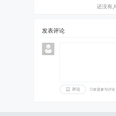
现货黄金的走势图怎么
1、要看懂现货黄金的走势，可以从以
间周期的均线来识别趋势，并找出支撑
发表评论
这些工具可以帮助识别潜在的买卖点，
2、现货黄金走势图中的k线图分析方法
实体组成。上影线表示最高价与收盘价
部分表示开盘价与收盘价之间的差值。
3、黄金分割线法是利用MT4内置的分
行情的最低点来确定支撑或阻力位。这些
评论
◎欢迎参与讨论
支撑或压力的关键区域。在上涨图中，
4、现货黄金K线图主要通过以下方式来