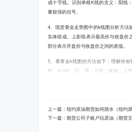
成十字线。识别单根K线的含义：阳线
量较强的信号。
4、现货黄金走势图中的k线图分析方法
实体组成。上影线表示最高价与收盘价
部分表示开盘价与收盘价之间的差值。
5、看黄金k线图的方法如下：理解坐标
时、4小时、日、周、月等。纵轴：上
技术指标。识别K线颜色与形态：正线
价，即金价上涨。
6、现货黄金K线图可以通过以下方式来
上一篇：
纽约原油期货如何跳水（纽约
低价与开盘价一样，显示买方从开盘到
下一篇：
期货公司子账户玩原油（期货
供不应求，持有者不愿抛售，显示出强