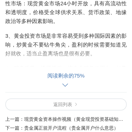
性市场：现货黄金市场24小时开放，具有高流动性
和透明度，价格受全球供求关系、货币政策、地缘
政治等多种因素影响。
3、黄金投资市场是非常容易受到多种国际因素的影
响，炒黄金不要钻牛角尖，盈利的时候需要知道见
好就收，适当止盈离场也是很有必要。
4、服务质量：选择提供一流专业服务的平台，如及
阅读剩余的75%
时的市场资讯、专业的客服支持等，这些都将有助
于投资者更好地进行现货黄金交易。了解更多关于
投资的知识 持续学习：金融市场不断变化，投资者
需要不断学习新的投资知识和技巧，以适应市场的
返回列表
变化。
上一篇：
现货黄金资本操作视频（黄金现货投资基础知识）
5、理解市场规律：认识到现货黄金市场是一个复杂
下一篇：
贵金属正規开户流程（贵金属开户什么意思）