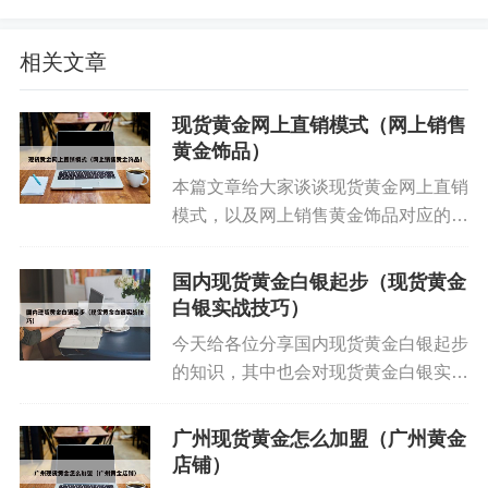
且多变的系统，没有哪一个组织能完全操控市场行
情。因此，在分析预测时，要尊重市场规律，不要
相关文章
轻信所谓的“内部消息”或“庄家操控”。 运用二八定
律：在任何市场中，赚钱的总是少数人。因此，在
现货黄金网上直销模式（网上销售
投资现货黄金时，要保持冷静和理性，不要盲目跟
黄金饰品）
风或追涨杀跌。
本篇文章给大家谈谈现货黄金网上直销
模式，以及网上销售黄金饰品对应的知
6、每个国家的中央银行都持有大量的黄金，当政府
识点，希望对各位有所帮助，不要忘了
需要套取外汇时，就会把一些黄金出售到市场上，
收藏本站喔。 本文目录一览： 1、目
国内现货黄金白银起步（现货黄金
这样就加大了黄金的市场供应，导致供过于求，这
前现货有哪几种? 2、黄金交易平台
白银实战技巧）
3、现货黄金一定要...
时黄金价格便会下跌。各国的货币政策 货币政策主
今天给各位分享国内现货黄金白银起步
要是指银行利率的调整。现货黄金的价格跟银行利
的知识，其中也会对现货黄金白银实战
率呈负相关的关系。
技巧进行解释，如果能碰巧解决你现在
面临的问题，别忘了关注本站，现在开
广州现货黄金怎么加盟（广州黄金
杨呈发:4.19现货黄金白银,期货沪金沪银走势分
始吧！本文目录一览： 1、国家从什么
店铺）
析
时间开始放开白银,黄金等贵金...