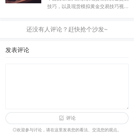
一带，该区域可以参考作为多单接回的位置，止损
技巧，以及现货模拟黄金交易技巧视频
参考4800一线下破。
对应的知识点，希望对各位有所帮助，
不要忘了收藏本站喔。 本文目录一
现货白银 白银近期走势也处于反弹当中，日线级别
览： 1、童溢金:炒黄金掌握这些简单
多头占优。昨日白银多头表现英勇，短暂调整后再
的黄金交广发聚富易技巧,实现稳...
次上行，日内涨幅达到0.2美金左右。但从结构上
发表评论
看，B浪c的上涨还不充分，因此建议以反弹高空为
主，回调低多为辅。期货沪金 日内走势：沪金日内
偏弱运行收阳，日线收取一根上影线的阳柱。
现货黄金走势分析 周三（4月20日）亚欧时段，现
货黄金延续隔夜跌势，震荡微跌，一度创下逾一周
新低至19477美元/盎司。
评论
现货黄金白银操作建议及期货沪金沪银走势分析 现
货黄金操作建议：建议内容：建议于1897附近做
◎欢迎参与讨论，请在这里发表您的看法、交流您的观点。