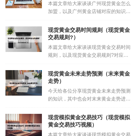
本篇文章给大家谈谈广州现货黄金怎么
加盟，以及广州黄金店铺对应的知识
期货沪金2206走势分析 沪金整体呈现小幅震荡
现货
点，希望对各位有所帮助，不要忘了收
黄金交流讨论发言
的走势，日线收取一根上下影线
藏本站喔。 本文目录一览： 1、怎样
现货黄金交易时间规则（现货黄金
的小阳柱。从技术指标来看，布林开口向上运行发
加盟前海现货黄金代理尼? 2、加盟金
交易规则?）
展，MACD金叉形成并放量。小时线上，收取一根
店的流程,费用,发展空间...
本篇文章给大家谈谈现货黄金交易时间
下影线的小阴柱，布林开口同样向上运行，MACD
规则，以及现货黄金交易规则?对应的
金叉递增放量当中。这表明沪金在短期内偏强运
知识点，希望对各位有所帮助，不要忘
行。参考现货黄金的走势，昨日沪金也重点关注了1
了收藏本站喔。 本文目录一览： 1、
现货黄金未来走势预测（末来黄金
980一带的压制力度。
现货黄金交易时间和规则 2、黄金交易
走势）
时间是几点到几点?...
今天给各位分享现货黄金未来走势预测
沪金操作思路
现货黄金交流讨论发言
：建议以反弹
的知识，其中也会对末来黄金走势进行
做空为主，具体点位需结合实时行情判断。沪银220
解释，如果能碰巧解决你现在面临的问
6主力合约走势分析 白银有望进入震荡回调走势。可
题，别忘了关注本站，现在开始吧！本
现货模拟黄金交易技巧（现货模拟
以重点留意4950一线，若该线回落下破，则将转换
文目录一览： 1、黄金价格预测大反
黄金交易技巧视频）
为波段阻力位置。惯性杀跌低点有望测试4850-4900
转:明年真能突破4000美元吗...
本篇文章给大家谈谈现货模拟黄金交易