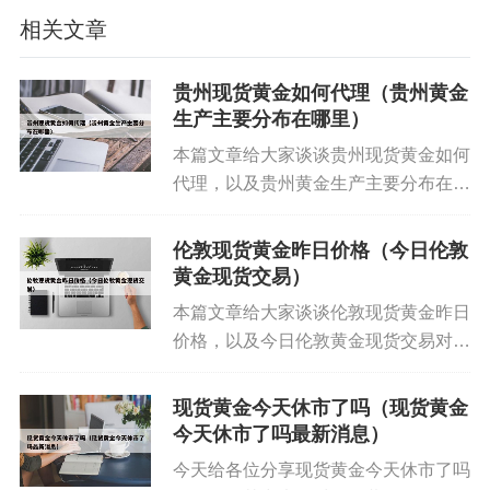
贬值。美元和黄金同为国际硬通货，二者关系成反
相关文章
比。当美元汇率走弱时，投资者倾向于用美元购买
黄金以实现保值。
贵州现货黄金如何代理（贵州黄金
生产主要分布在哪里）
本篇文章给大家谈谈贵州现货黄金如何
代理，以及贵州黄金生产主要分布在哪
里对应的知识点，希望对各位有所帮
助，不要忘了收藏本站喔。 本文目录
伦敦现货黄金昨日价格（今日伦敦
一览： 1、北京哪里喜欢把钱放到家了
黄金现货交易）
的人 2、黄金钱包理财安全...
本篇文章给大家谈谈伦敦现货黄金昨日
价格，以及今日伦敦黄金现货交易对应
的知识点，希望对各位有所帮助，不要
忘了收藏本站喔。 本文目录一览：
现货黄金今天休市了吗（现货黄金
1、黄金盎司金价 2、金价走势实时金
今天休市了吗最新消息）
黄金为何涨疯了?还能追吗?
价 3、黄金现在一克...
今天给各位分享现货黄金今天休市了吗