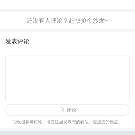
素影响，包括全球经济形势、货币政策、地缘政治
点，希望对各位有所帮助，不要忘了收
风险等。短期内，价格可能出现大幅波动，这增加
藏本站喔。 本文目录一览： 1、现货
了投资的风险。长期趋势：从历史角度看，黄金通
黄金持续下跌说明什么 2、现货黄金暴
常被视为避险资产，在经济不确定性增加时，其价
跌跟暴涨一般是什么原因?...
格往往上涨。
发表评论
黄金为什么大涨
供求关系
现货黄金大涨原因分析
：黄金
现货黄金大
涨原因分析
的产量相对有限
现货黄金大涨原因分
析
，而全球对黄金的需求却在不断增加，特别是在
新兴市场。这种供不应求的状况会导致黄金价格上
涨。油价与黄金价格也存在紧密关系。油价上涨
评论
时，投资者更倾向于购买黄金作为投资选择，从而
进一步推高黄金价格。
◎欢迎参与讨论，请在这里发表您的看法、交流您的观点。