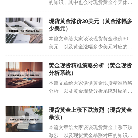
的知识，其中也会对现货黄金今天休市
1、黄金涨价的主要原因如下：抗通胀：当前物价上
了吗最新消息进行解释，如果能碰巧解
涨较快，但银行存款利息相对较低，导致资金存放
决你现在面临的问题，别忘了关注本
现货黄金涨价30美元（黄金涨幅多
银行的实际收益为负。黄金作为一种传统的抗通胀
站，现在开始吧！本文目录一览： 1、
少美元）
资产，其保值功能得到市场认可，因此吸引了大量
国际现货黄金交易时间(国际现货...
本篇文章给大家谈谈现货黄金涨价30
投资者购买。
美元，以及黄金涨幅多少美元对应的知
识点，希望对各位有所帮助，不要忘了
2、黄金为什么“疯了”？因为黄金遭遇了史上最严重
收藏本站喔。 本文目录一览： 1、多
黄金现货精准策略分析（黄金现货
的实物挤兑风暴。黄金市场体系：由纽约金（COM
头准备好!金价有望再大涨近30美元
分析系统）
EX期货黄金）和伦敦金（LMBA现货黄金）组成的
2、现货黄金持续刷新历...
本篇文章给大家谈谈黄金现货精准策略
主要黄金市场背后，是与银行类似的部分准备金体
分析，以及黄金现货分析系统对应的知
系。COMEX和LBMA以实物黄金作为准备金，发行
识点，希望对各位有所帮助，不要忘了
黄金信用，支持规模巨大的黄金期货和现货交易。
收藏本站喔。 本文目录一览： 1、如
现货黄金上涨下跌激烈（现货黄金
何做好现货黄金(伦敦金)? 2、外汇15
暴涨）
3、黄金价格上涨时，是否还能购买，取决于多个因
分钟稳健战法如何精...
本篇文章给大家谈谈现货黄金上涨下跌
素：市场趋势分析：短期波动：黄金价格受多种因
激烈，以及现货黄金暴涨对应的知识