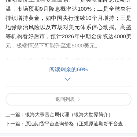
温，市场预期9月降息概率达100%；二是全球央行
持续增持黄金，如中国央行连续10个月增持；三是
地缘政治风险以及市场对美元体系信心动摇。高盛
等机构看好后市，预计2026年中期金价或达4000美
元，极端情况下可能升至近5000美元。
黄金大涨的背后逻辑 美元走势疲软：黄金价格和美
阅读剩余的69%
元走势通常是呈现负相关的。市场对美联储的降息
预期导致美元大跌，走势相对疲软，这为黄金提供
了一个上涨的空间。国际局势不稳定：国际局势的
不稳定，如地缘政治冲突和贸易战等，让投资者对
返回列表
未来感到担忧，进而选择购买黄金来避险。
上一篇：
银海大宗贵金属代理（银海大世界简介）
金价上涨的主要原因 美元汇率走弱：美联储之前释
下一篇：
原油期货平台查询价格（正规原油期货平台查询）
放信号称今年美元会降息，这大概率意味着美元会